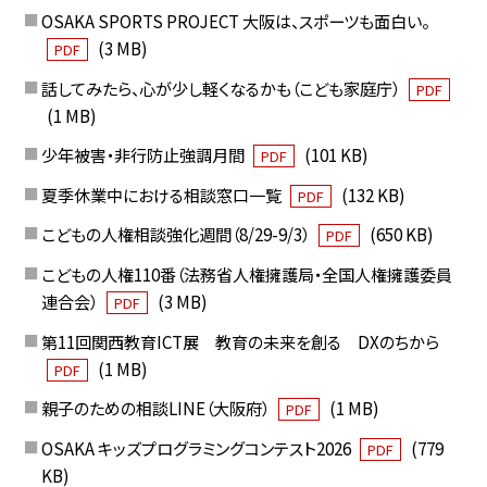
OSAKA SPORTS PROJECT 大阪は、スポーツも面白い。
(3 MB)
PDF
話してみたら、心が少し軽くなるかも（こども家庭庁）
PDF
(1 MB)
少年被害・非行防止強調月間
(101 KB)
PDF
夏季休業中における相談窓口一覧
(132 KB)
PDF
こどもの人権相談強化週間（8/29-9/3）
(650 KB)
PDF
こどもの人権110番（法務省人権擁護局・全国人権擁護委員
連合会）
(3 MB)
PDF
第11回関西教育ICT展 教育の未来を創る DXのちから
(1 MB)
PDF
親子のための相談LINE（大阪府）
(1 MB)
PDF
OSAKA キッズプログラミングコンテスト2026
(779
PDF
KB)