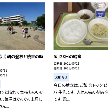
（月）朝の登校と読書の時
5月28日の給食
公開日
2021/05/28
更新日
2021/05/28
05/31
05/31
お知らせ
今日の献立は、ご飯 卵トック ビ
カッと晴れて気持ちのいい
バ 牛乳です。 人気の高い組み
も、気温はぐんぐん上昇し
です。鶏...
ん...