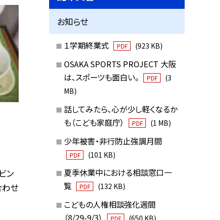
お知らせ
１学期終業式
(923 KB)
PDF
OSAKA SPORTS PROJECT 大阪
は、スポーツも面白い。
(3
PDF
MB)
話してみたら、心が少し軽くなるか
も（こども家庭庁）
(1 MB)
PDF
少年被害・非行防止強調月間
(101 KB)
PDF
夏季休業中における相談窓口一
ビン
覧
合わせ
(132 KB)
PDF
こどもの人権相談強化週間
（8/29-9/3）
(650 KB)
PDF