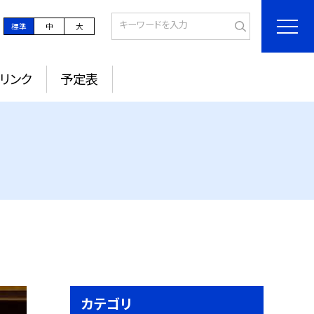
標準
中
大
リンク
予定表
カテゴリ