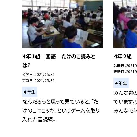
４年１組 国語 たけのこ読みと
４年２組
は？
公開日
2021/
更新日
2021/
公開日
2021/05/31
更新日
2021/05/31
４年生
４年生
みんな静
なんだろうと思って見ていると、「た
でいます。
けのこニョッキ」というゲームを取り
みんなで学ぶ
入れた音読練...