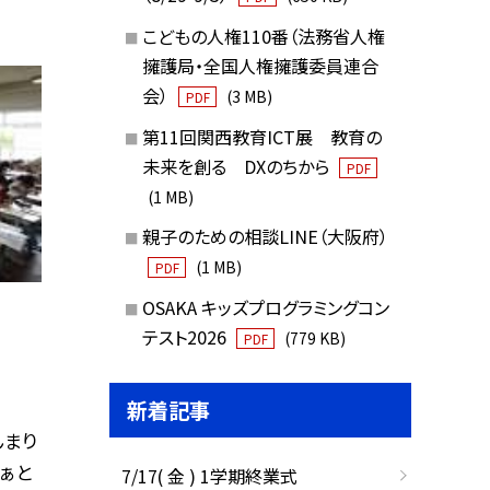
こどもの人権110番（法務省人権
擁護局・全国人権擁護委員連合
会）
(3 MB)
PDF
第11回関西教育ICT展 教育の
未来を創る DXのちから
PDF
(1 MB)
親子のための相談LINE（大阪府）
(1 MB)
PDF
OSAKA キッズプログラミングコン
テスト2026
(779 KB)
PDF
新着記事
んまり
ぁと
7/17( 金 ) 1学期終業式