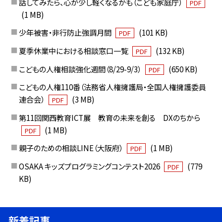
話してみたら、心が少し軽くなるかも（こども家庭庁）
PDF
(1 MB)
少年被害・非行防止強調月間
(101 KB)
PDF
夏季休業中における相談窓口一覧
(132 KB)
PDF
こどもの人権相談強化週間（8/29-9/3）
(650 KB)
PDF
こどもの人権110番（法務省人権擁護局・全国人権擁護委員
連合会）
(3 MB)
PDF
第11回関西教育ICT展 教育の未来を創る DXのちから
(1 MB)
PDF
親子のための相談LINE（大阪府）
(1 MB)
PDF
OSAKA キッズプログラミングコンテスト2026
(779
PDF
KB)
新着記事