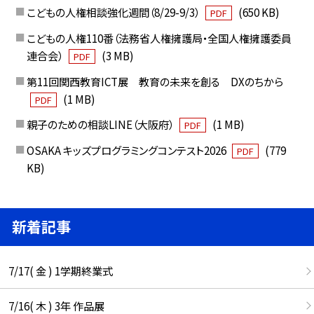
こどもの人権相談強化週間（8/29-9/3）
(650 KB)
PDF
こどもの人権110番（法務省人権擁護局・全国人権擁護委員
連合会）
(3 MB)
PDF
第11回関西教育ICT展 教育の未来を創る DXのちから
(1 MB)
PDF
親子のための相談LINE（大阪府）
(1 MB)
PDF
OSAKA キッズプログラミングコンテスト2026
(779
PDF
KB)
新着記事
7/17( 金 ) 1学期終業式
7/16( 木 ) 3年 作品展