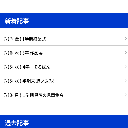
新着記事
7/17( 金 ) 1学期終業式
7/16( 木 ) 3年 作品展
7/15( 水 ) ４年 そろばん
7/15( 水 ) 学期末 追い込み！
7/13( 月 ) １学期最後の児童集会
過去記事