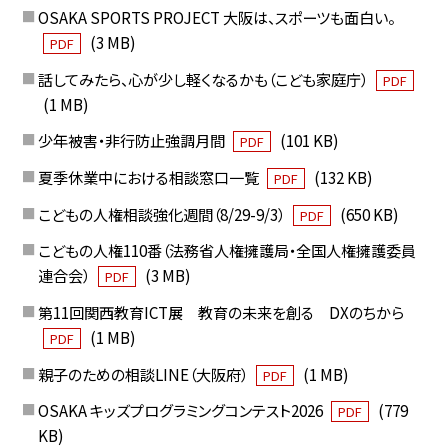
OSAKA SPORTS PROJECT 大阪は、スポーツも面白い。
(3 MB)
PDF
話してみたら、心が少し軽くなるかも（こども家庭庁）
PDF
(1 MB)
少年被害・非行防止強調月間
(101 KB)
PDF
夏季休業中における相談窓口一覧
(132 KB)
PDF
こどもの人権相談強化週間（8/29-9/3）
(650 KB)
PDF
こどもの人権110番（法務省人権擁護局・全国人権擁護委員
連合会）
(3 MB)
PDF
第11回関西教育ICT展 教育の未来を創る DXのちから
(1 MB)
PDF
親子のための相談LINE（大阪府）
(1 MB)
PDF
OSAKA キッズプログラミングコンテスト2026
(779
PDF
KB)