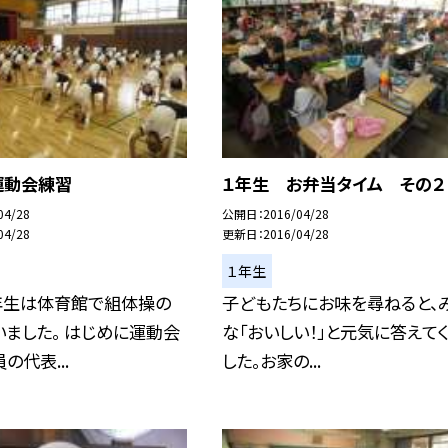
運動会練習
１年生 お弁当タイム その２
04/28
公開日
2016/04/28
04/28
更新日
2016/04/28
１年生
年生は体育館で組体操の
子どもたちにお味を尋ねると、
ました。 はじめに運動会
な「おいしい！」と元気に答えて
の代表...
した。お家の...