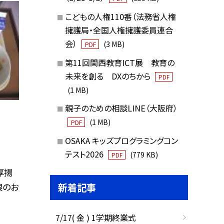
こどもの人権110番（法務省人権
擁護局・全国人権擁護委員連合
会）
(3 MB)
PDF
第11回関西教育ICT展 教育の
未来を創る DXのちから
PDF
(1 MB)
親子のための相談LINE（大阪府）
(1 MB)
PDF
OSAKA キッズプログラミングコン
テスト2026
(779 KB)
PDF
厚揚
新着記事
根のお
7/17( 金 ) 1学期終業式