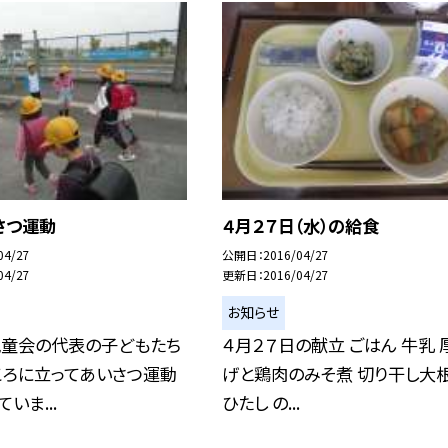
さつ運動
４月２７日（水）の給食
04/27
公開日
2016/04/27
04/27
更新日
2016/04/27
お知らせ
児童会の代表の子どもたち
４月２７日の献立 ごはん 牛乳 
ころに立ってあいさつ運動
げと鶏肉のみそ煮 切り干し大
いま...
ひたし の...