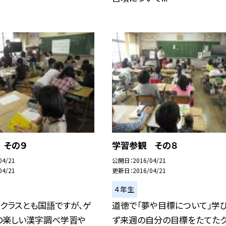
 その９
学習参観 その８
04/21
公開日
2016/04/21
04/21
更新日
2016/04/21
４年生
クラスとも国語ですが、ゲ
道徳で「夢や目標について」学び
の楽しい漢字調べ学習や
ず来週の自分の目標をたてたク