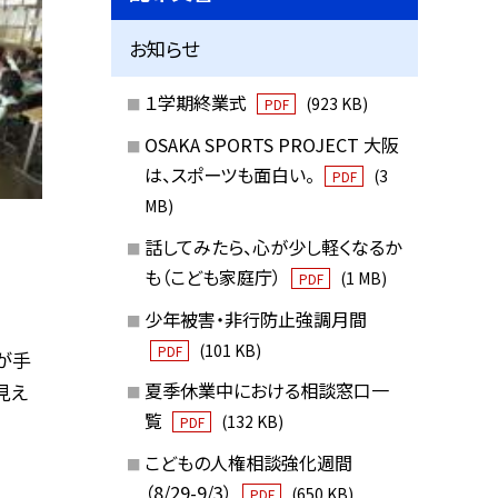
お知らせ
１学期終業式
(923 KB)
PDF
OSAKA SPORTS PROJECT 大阪
は、スポーツも面白い。
(3
PDF
MB)
話してみたら、心が少し軽くなるか
も（こども家庭庁）
(1 MB)
PDF
少年被害・非行防止強調月間
(101 KB)
PDF
が手
夏季休業中における相談窓口一
見え
覧
(132 KB)
PDF
こどもの人権相談強化週間
（8/29-9/3）
(650 KB)
PDF