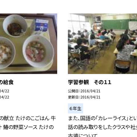
の給食
学習参観 その１１
04/22
公開日
2016/04/21
04/22
更新日
2016/04/21
６年生
の献立 たけのこごはん 牛
また、国語の「カレーライス」と
汁 鰆の野菜ソース たけの
話の読み取りをしたクラスや社
古墳について...