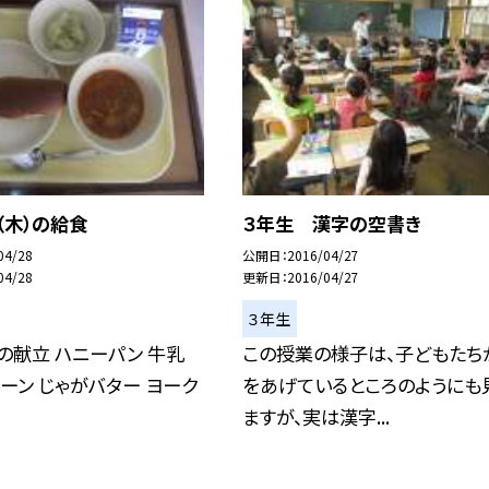
（木）の給食
３年生 漢字の空書き
04/28
公開日
2016/04/27
04/28
更新日
2016/04/27
３年生
の献立 ハニーパン 牛乳
この授業の様子は、子どもたち
ーン じゃがバター ヨーク
をあげているところのようにも
ますが、実は漢字...