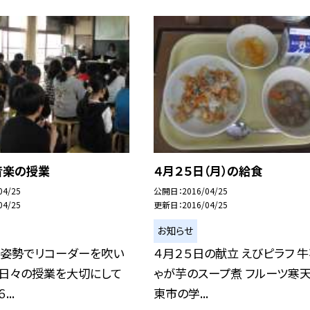
音楽の授業
４月２５日（月）の給食
04/25
公開日
2016/04/25
04/25
更新日
2016/04/25
お知らせ
い姿勢でリコーダーを吹い
４月２５日の献立 えびピラフ 牛
 日々の授業を大切にして
ゃが芋のスープ煮 フルーツ寒天
...
東市の学...