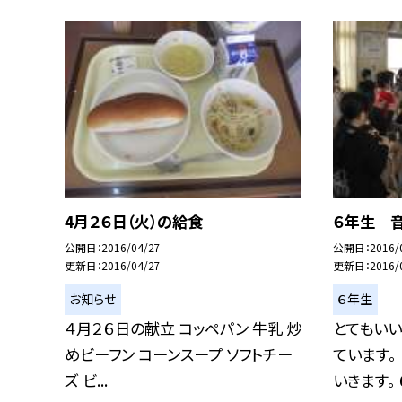
4月２６日（火）の給食
６年生 
公開日
2016/04/27
公開日
2016/
更新日
2016/04/27
更新日
2016/
お知らせ
６年生
４月２６日の献立 コッペパン 牛乳 炒
とてもい
めビーフン コーンスープ ソフトチー
ています。
ズ ビ...
いきます。 ６