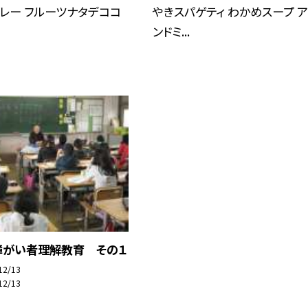
レー フルーツナタデココ
やきスパゲティ わかめスープ 
ンドミ...
障がい者理解教育 その１
12/13
12/13