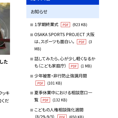
お知らせ
１学期終業式
(923 KB)
PDF
OSAKA SPORTS PROJECT 大阪
は、スポーツも面白い。
(3
PDF
MB)
話してみたら、心が少し軽くなるか
した
も（こども家庭庁）
(1 MB)
PDF
少年被害・非行防止強調月間
(101 KB)
PDF
夏季休業中における相談窓口一
クッキ
覧
加くだ
(132 KB)
PDF
こどもの人権相談強化週間
（8/29-9/3）
(650 KB)
PDF