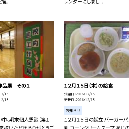
...
レンダーにしまし...
作品展 その１
１２月１５日（木）の給食
12/15
公開日
2016/12/15
12/15
更新日
2016/12/15
お知らせ
い中、期末個人懇談（第１
１２月１５日の献立 バーガーパ
ご来校いただきありがとうご
乳 コーンクリームスープ あじ