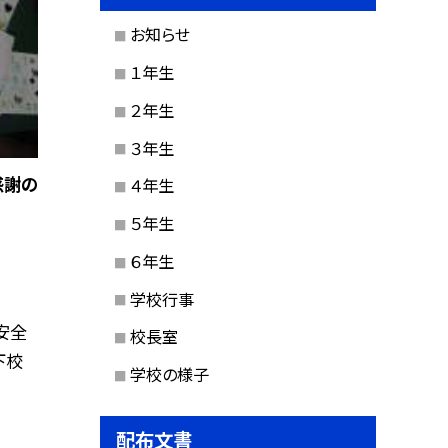
お知らせ
１年生
２年生
３年生
感謝の
４年生
５年生
６年生
学校行事
安全
校長室
下校
学校の様子
配布文書