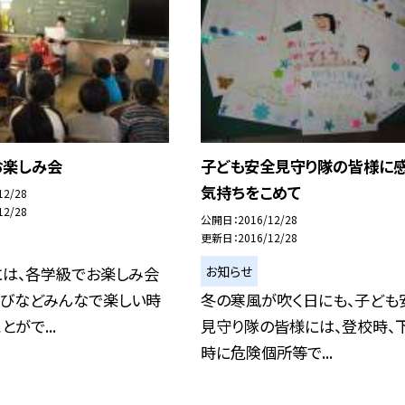
お楽しみ会
子ども安全見守り隊の皆様に
気持ちをこめて
12/28
12/28
公開日
2016/12/28
更新日
2016/12/28
お知らせ
には、各学級でお楽しみ会
遊びなどみんなで楽しい時
冬の寒風が吹く日にも、子ども
がで...
見守り隊の皆様には、登校時、
時に危険個所等で...