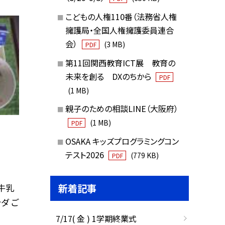
こどもの人権110番（法務省人権
擁護局・全国人権擁護委員連合
会）
(3 MB)
PDF
第11回関西教育ICT展 教育の
未来を創る DXのちから
PDF
(1 MB)
親子のための相談LINE（大阪府）
(1 MB)
PDF
OSAKA キッズプログラミングコン
テスト2026
(779 KB)
PDF
新着記事
牛乳
ダ ご
7/17( 金 ) 1学期終業式