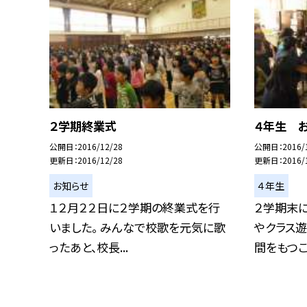
２学期終業式
４年生 
公開日
2016/12/28
公開日
2016/
更新日
2016/12/28
更新日
2016/
お知らせ
４年生
１２月２２日に２学期の終業式を行
２学期末
いました。 みんなで校歌を元気に歌
やクラス
ったあと、校長...
間をもつこと