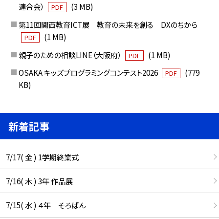
連合会）
(3 MB)
PDF
第11回関西教育ICT展 教育の未来を創る DXのちから
(1 MB)
PDF
親子のための相談LINE（大阪府）
(1 MB)
PDF
OSAKA キッズプログラミングコンテスト2026
(779
PDF
KB)
新着記事
7/17( 金 ) 1学期終業式
7/16( 木 ) 3年 作品展
7/15( 水 ) ４年 そろばん