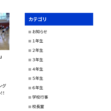
カテゴリ
お知らせ
１年生
２年生
」
３年生
４年生
５年生
ング
６年生
！！
学校行事
校長室