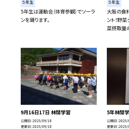
５年生
５年生
5年生は運動会（体育参観）でソーラ
大阪の食
ンを踊ります。
ント！野菜
菜摂取量の
9月16日17日 林間学習
5年林間学
公開日
2025/09/18
公開日
2025/
更新日
2025/09/18
更新日
2025/