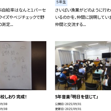
５年生
料自給率はなんと１パーセ
さいばい漁業がどのように行わ
クイズやべジチェックで野
いるのかを、仲間に説明していま
測定...
仲間と交流する...
校しおり 完成！
5年音楽「明日を信じて」
09/08
公開日
2025/09/01
09/08
更新日
2025/09/01