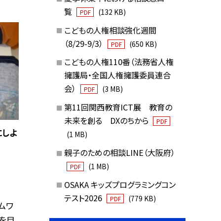
覧
(132 KB)
PDF
こどもの人権相談強化週間
（8/29-9/3）
(650 KB)
PDF
こどもの人権110番（法務省人権
擁護局・全国人権擁護委員連合
会）
(3 MB)
PDF
第11回関西教育ICT展 教育の
未来を創る DXのちから
PDF
にしよ
(1 MB)
親子のための相談LINE（大阪府）
(1 MB)
PDF
OSAKA キッズプログラミングコン
テスト2026
(779 KB)
PDF
ムワ
を目