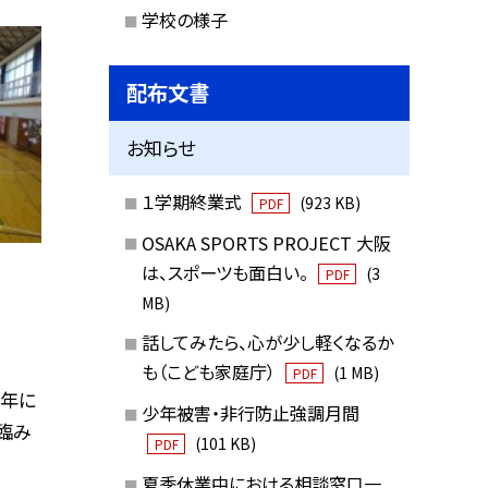
学校の様子
配布文書
お知らせ
１学期終業式
(923 KB)
PDF
OSAKA SPORTS PROJECT 大阪
は、スポーツも面白い。
(3
PDF
MB)
話してみたら、心が少し軽くなるか
も（こども家庭庁）
(1 MB)
PDF
学年に
少年被害・非行防止強調月間
臨み
(101 KB)
PDF
夏季休業中における相談窓口一