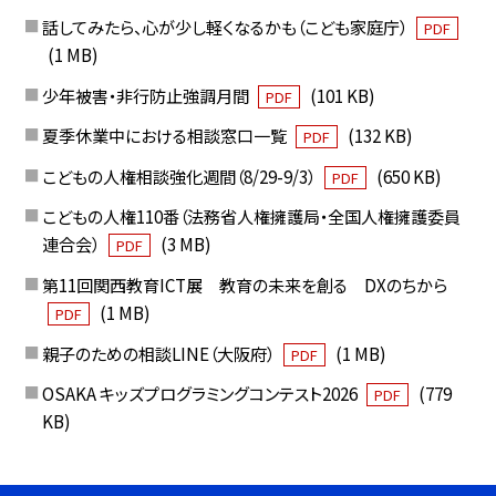
話してみたら、心が少し軽くなるかも（こども家庭庁）
PDF
(1 MB)
少年被害・非行防止強調月間
(101 KB)
PDF
夏季休業中における相談窓口一覧
(132 KB)
PDF
こどもの人権相談強化週間（8/29-9/3）
(650 KB)
PDF
こどもの人権110番（法務省人権擁護局・全国人権擁護委員
連合会）
(3 MB)
PDF
第11回関西教育ICT展 教育の未来を創る DXのちから
(1 MB)
PDF
親子のための相談LINE（大阪府）
(1 MB)
PDF
OSAKA キッズプログラミングコンテスト2026
(779
PDF
KB)