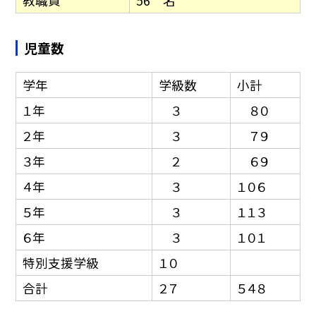
教職員
56 名
児童数
学年
学級数
小計
１年
３
８０
２年
３
７９
３年
２
６９
４年
３
１０６
５年
３
１１３
６年
３
１０１
特別支援学級
１０
合計
２７
５４８