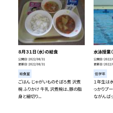
８月３１日（水）の給食
水泳授業（
公開日
2022/08/31
公開日
2022/
更新日
2022/08/31
更新日
2022/
給食室
低学年
ごはん じゃがいものそぼろ煮 沢煮
１年生は水
椀 ふりかけ 牛乳 沢煮椀は、豚の脂
っかりプー
身と細切り...
ながんばって