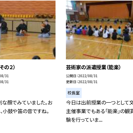
その２）
芸術家の派遣授業（能楽）
08/31
公開日
2022/08/31
08/31
更新日
2022/08/31
校長室
剣な顔でみていました。お
今日は出前授業の一つとして
、小鼓や笛の音ですね。
主催事業でもある「能楽」の観
験を行っていま...