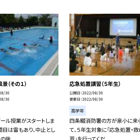
景（その１）
応急処置講習（５年生）
08/30
公開日
2022/08/30
08/30
更新日
2022/08/30
高学年
プール授業がスタートしま
四条畷消防署の方が泉小に来
間目は雷もあり、中止とし
て、５年生対象に「応急処置・救
後...
習」を行ってくだ...