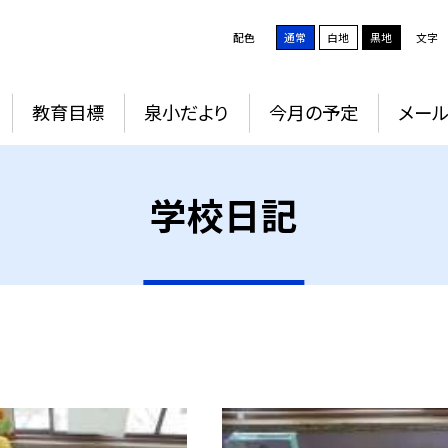
配色
通常
白地
黒地
文字
教育目標
泉小だより
今月の予定
メー
学校日記