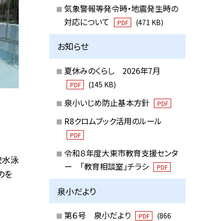
気象警報等発令時・地震発生時の
対応について
(471 KB)
PDF
お知らせ
夏休みのくらし 2026年7月
(145 KB)
PDF
泉小いじめ防止基本方針
PDF
R8クロムブック活用のルール
PDF
令和８年度大東市教育支援センタ
校水泳
ー 「教育相談室」チラシ
PDF
のを
泉小だより
第６号 泉小だより
(866
PDF