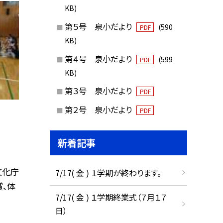
KB)
第５号 泉小だより
(590
PDF
KB)
第４号 泉小だより
(599
PDF
KB)
第３号 泉小だより
PDF
第２号 泉小だより
PDF
新着記事
文化庁
7/17( 金 ) １学期が終わります。
賞、体
7/17( 金 ) １学期終業式（７月１７
日）