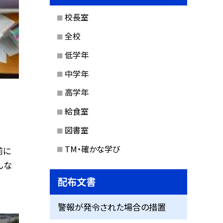
校長室
全校
低学年
中学年
高学年
給食室
図書室
TM・確かな学び
前に
んな
配布文書
警報が発令された場合の措置