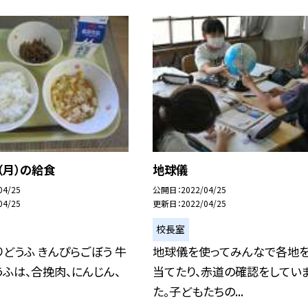
（月）の給食
地球儀
04/25
公開日
2022/04/25
04/25
更新日
2022/04/25
校長室
りどうふ きんぴらごぼう 牛
地球儀を使ってみんなで各地
うふは、合挽肉、にんじん、
当てたり、赤道の確認をしてい
た。子どもたちの...