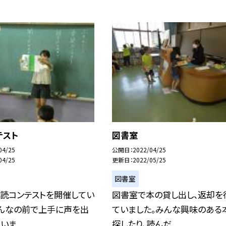
テスト
図書室
04/25
公開日
2022/04/25
04/25
更新日
2022/05/25
図書室
音読コンテストを開催してい
図書室で本の貸し出し、返却を
みんなの前で上手に声を出
ていました。みんな興味のある
ま...
探したり、読んだ...