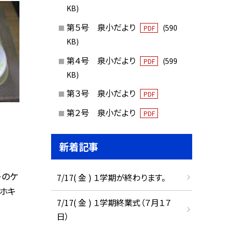
KB)
第５号 泉小だより
(590
PDF
KB)
第４号 泉小だより
(599
PDF
KB)
第３号 泉小だより
PDF
第２号 泉小だより
PDF
新着記事
キのケ
7/17( 金 ) １学期が終わります。
 ホキ
7/17( 金 ) １学期終業式（７月１７
日）