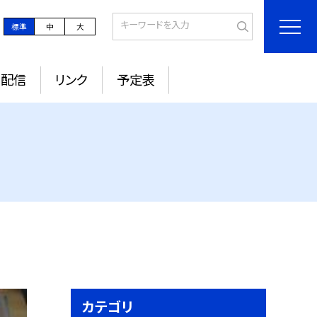
標準
中
大
ル配信
リンク
予定表
カテゴリ