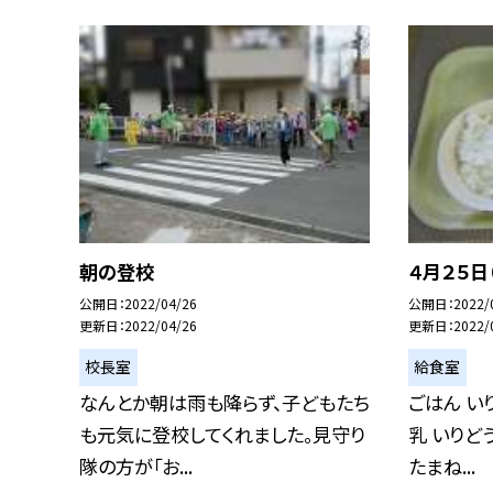
朝の登校
４月２５日
公開日
2022/04/26
公開日
2022/
更新日
2022/04/26
更新日
2022/
校長室
給食室
なんとか朝は雨も降らず、子どもたち
ごはん い
も元気に登校してくれました。見守り
乳 いりど
隊の方が「お...
たまね...