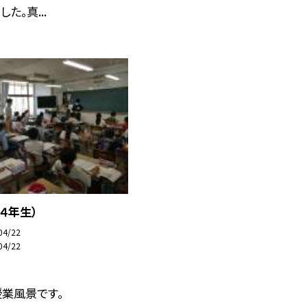
た。真...
４年生）
04/22
04/22
業風景です。