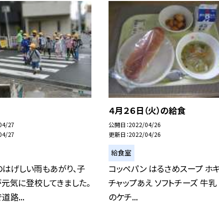
４月２６日（火）の給食
04/27
公開日
2022/04/26
04/27
更新日
2022/04/26
給食室
のはげしい雨もあがり、子
コッペパン はるさめスープ ホ
元気に登校してきました。
チャップあえ ソフトチーズ 牛乳
路...
のケチ...