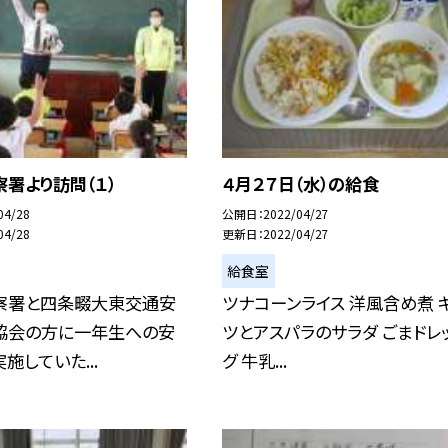
署より訪問（１）
４月２７日（水）の給食
04/28
公開日
2022/04/27
04/28
更新日
2022/04/27
給食室
察署と四条畷大東交通安
ツナコーンライス 洋風含め煮 
協会の方に一年生への安
ツとアスパラのサラダ ごまドレ
施していた...
グ 牛乳...