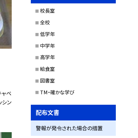
校長室
全校
低学年
中学年
高学年
給食室
図書室
TM・確かな学び
キャベ
ッシン
配布文書
警報が発令された場合の措置