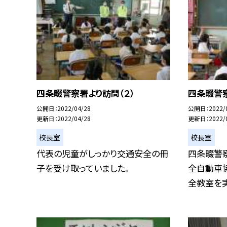
四条畷警察署より訪問（２）
四条畷警察
公開日
2022/04/28
公開日
2022/
更新日
2022/04/28
更新日
2022/
校長室
校長室
代表の児童がしっかり交通安全の冊
四条畷警
子を受け取っていました。
全自動車
全教室を実