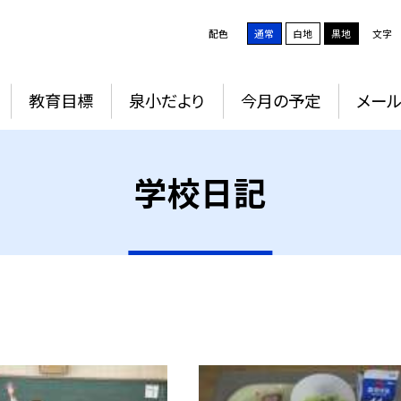
配色
通常
白地
黒地
文字
教育目標
泉小だより
今月の予定
メー
学校日記