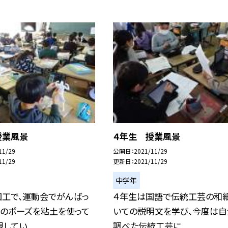
授業風景
４年生 授業風景
11/29
公開日
2021/11/29
11/29
更新日
2021/11/29
中学年
図工で、運動会でがんばっ
４年生は国語で伝統工芸の和
ンのポーズを粘土を使って
いての説明文を学び、今度は自
してい...
調べた伝統工芸に...