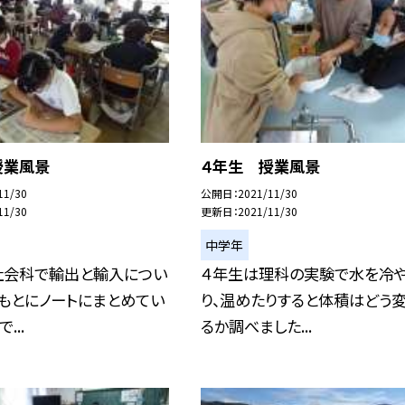
授業風景
４年生 授業風景
11/30
公開日
2021/11/30
11/30
更新日
2021/11/30
中学年
社会科で輸出と輸入につい
４年生は理科の実験で水を冷
もとにノートにまとめてい
り、温めたりすると体積はどう
...
るか調べました...