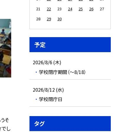
21
22
23
24
25
26
27
28
29
30
予定
2026/8/6 (木)
学校閉庁期間（～8/18）
2026/8/12 (水)
学校閉庁日
もうそ
タグ
さでし