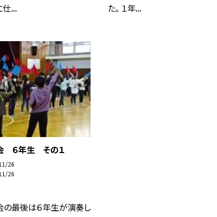
...
た。 １年...
会 ６年生 その１
11/26
11/26
会の最後は６年生が演奏し