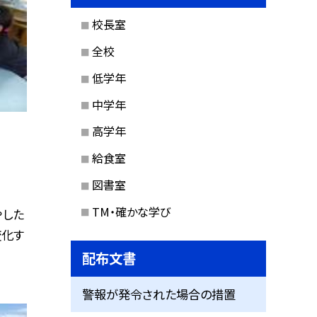
校長室
全校
低学年
中学年
高学年
給食室
図書室
TM・確かな学び
やした
変化す
配布文書
警報が発令された場合の措置