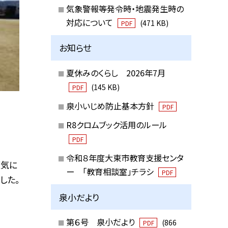
気象警報等発令時・地震発生時の
対応について
(471 KB)
PDF
お知らせ
夏休みのくらし 2026年7月
(145 KB)
PDF
泉小いじめ防止基本方針
PDF
R8クロムブック活用のルール
PDF
令和８年度大東市教育支援センタ
天気に
ー 「教育相談室」チラシ
PDF
した。
泉小だより
第６号 泉小だより
(866
PDF