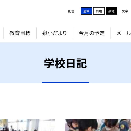
配色
通常
白地
黒地
文字
教育目標
泉小だより
今月の予定
メー
学校日記