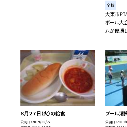
全校
大東市P
ボール大会
ムが優勝しま
８月２７日（火）の給食
プール清
公開日
2019/08/27
公開日
2019/