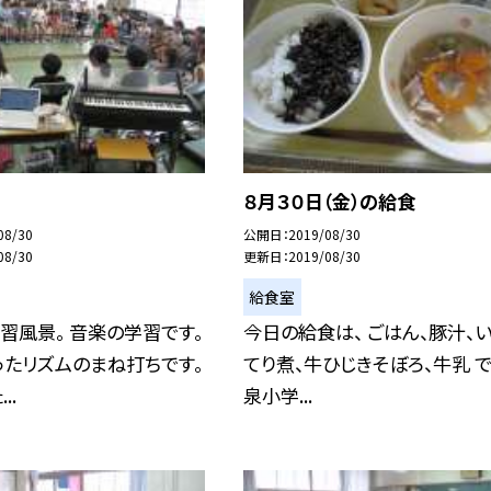
８月３０日（金）の給食
08/30
公開日
2019/08/30
08/30
更新日
2019/08/30
給食室
習風景。 音楽の学習です。
今日の給食は、 ごはん、豚汁、
たリズムのまね打ちです。
てり煮、牛ひじきそぼろ、牛乳 で
..
泉小学...