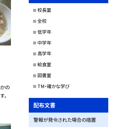
校長室
全校
低学年
中学年
高学年
給食室
図書室
TM・確かな学び
いかの
す。
配布文書
警報が発令された場合の措置