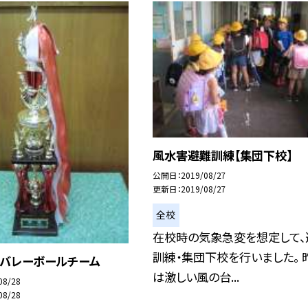
風水害避難訓練【集団下校】
公開日
2019/08/27
更新日
2019/08/27
全校
在校時の気象急変を想定して、
訓練・集団下校を行いました。 
Aバレーボールチーム
は激しい風の台...
08/28
08/28