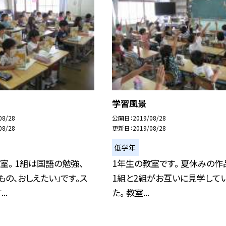
学習風景
08/28
公開日
2019/08/28
08/28
更新日
2019/08/28
低学年
室。 1組は国語の勉強、
1年生の教室です。 夏休みの作
もの、おしえたい」です。ス
1組と2組がお互いに見学して
..
た。 教室...