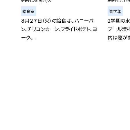
更新日
2019/08/27
更新日
2019/
給食室
高学年
８月２７日（火）の給食は、 ハニーパ
2学期の水
ン、チリコンカーン、フライドポテト、ヨ
プール清掃
ーク、...
内は藻があり