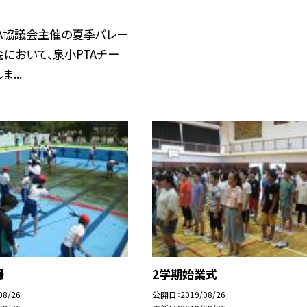
TA協議会主催の夏季バレー
において、泉小PTAチー
...
掃
2学期始業式
08/26
公開日
2019/08/26