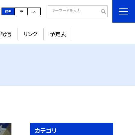
標準
中
大
ル配信
リンク
予定表
カテゴリ