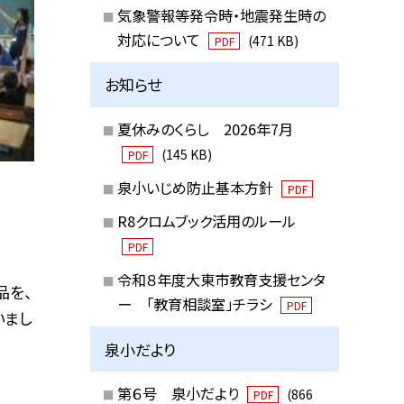
気象警報等発令時・地震発生時の
対応について
(471 KB)
PDF
お知らせ
夏休みのくらし 2026年7月
(145 KB)
PDF
泉小いじめ防止基本方針
PDF
R8クロムブック活用のルール
PDF
令和８年度大東市教育支援センタ
品を、
ー 「教育相談室」チラシ
PDF
いまし
泉小だより
第６号 泉小だより
(866
PDF