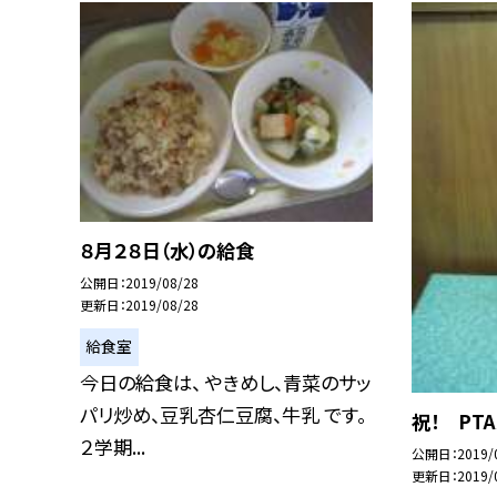
８月２８日（水）の給食
公開日
2019/08/28
更新日
2019/08/28
給食室
今日の給食は、 やきめし、青菜のサッ
パリ炒め、豆乳杏仁豆腐、牛乳 です。
祝！ PT
２学期...
公開日
2019/
更新日
2019/