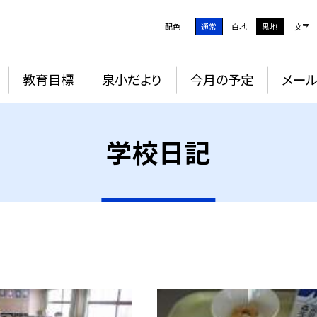
配色
通常
白地
黒地
文字
教育目標
泉小だより
今月の予定
メー
学校日記