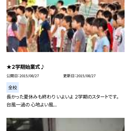
★２学期始業式♪
公開日
2015/08/27
更新日
2015/08/27
全校
長かった夏休みも終わり いよいよ ２学期のスタートです。
台風一過の 心地よい風...