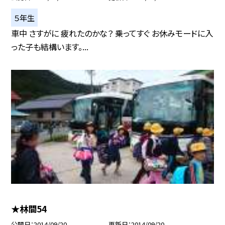
５年生
車中 さすがに 疲れたのかな？ 乗ってすぐ お休みモードに入
った子も結構います。...
★林間54
公開日
2014/09/20
更新日
2014/09/20