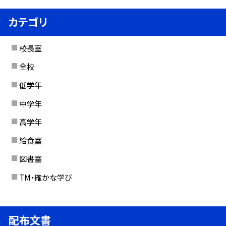
カテゴリ
校長室
全校
低学年
中学年
高学年
給食室
図書室
TM・確かな学び
配布文書