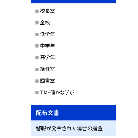
校長室
全校
低学年
中学年
高学年
給食室
図書室
TM・確かな学び
配布文書
警報が発令された場合の措置