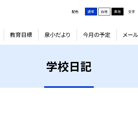
配色
通常
白地
黒地
文字
教育目標
泉小だより
今月の予定
メー
学校日記