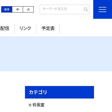
標準
中
大
ル配信
リンク
予定表
カテゴリ
校長室