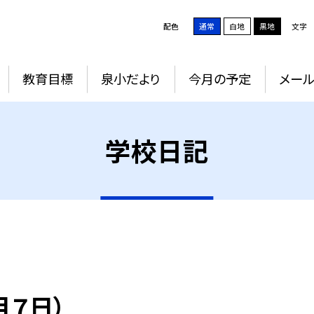
配色
通常
白地
黒地
文字
教育目標
泉小だより
今月の予定
メー
学校日記
月７日）