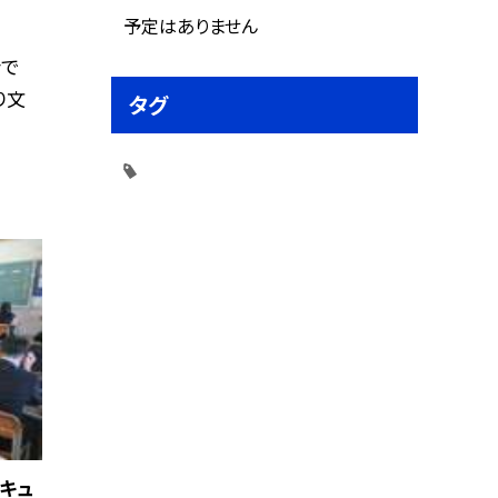
予定はありません
会で
り文
タグ
ーキュ