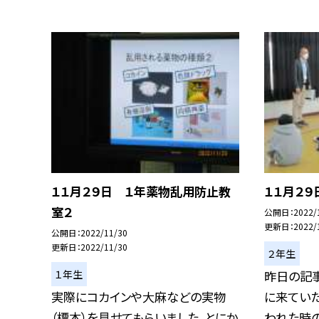
１１月２９日 １年薬物乱用防止教
１１月２
室２
公開日
2022/
更新日
2022/
公開日
2022/11/30
更新日
2022/11/30
２年生
１年生
昨日の記
実際にコカインや大麻などの実物
に来てい
（標本）を見せてもらいました。とにか
われた時の断