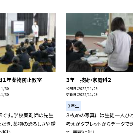
９日１年薬物防止教室
３年 技術・家庭科２
11/30
公開日
2022/11/29
11/30
更新日
2022/11/29
３年生
事です。学校薬剤師の先生
３枚めの写真には生徒一人ひ
ただき、薬物の恐ろしさや誘
考えがタブレットからデータで
り...
て、画面に映し...