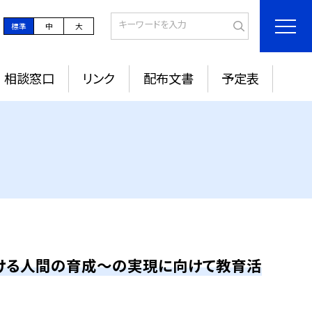
標準
中
大
相談窓口
リンク
配布文書
予定表
続ける人間の育成～の実現に向けて教育活