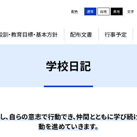
配色
通常
白地
黒地
文字
校訓・教育目標・基本方針
配布文書
行事予定
学校日記
にし、自らの意志で行動でき、仲間とともに学び
動を進めていきます。