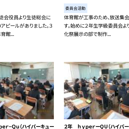
委員会活動
生徒会役員より生徒総会に
体育館が工事のため、放送集
アピールがありました。３
す。始めに２年生学級委員会よ
館...
化祭展示の部で制作...
ｐｅｒ−Ｑｕ（ハイパーキュー
２年 ｈｙｐｅｒーQU（ハイパ