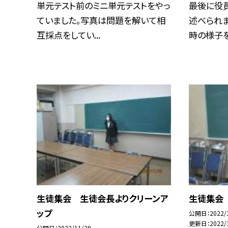
単元テスト前のミニ単元テストをやっ
最後に役
ていました。写真は問題を解いて相
述べられま
互採点をしてい...
時の様子を
生徒集会 生徒会長よりクリーンア
生徒集会
ップ
公開日
2022/
更新日
2022/
公開日
2022/11/29