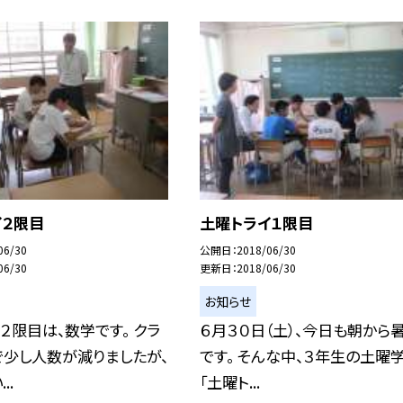
イ２限目
土曜トライ１限目
06/30
公開日
2018/06/30
06/30
更新日
2018/06/30
お知らせ
２限目は、数学です。 クラ
６月３０日（土）、今日も朝から
で少し人数が減りましたが、
です。 そんな中、３年生の土曜
..
「土曜ト...