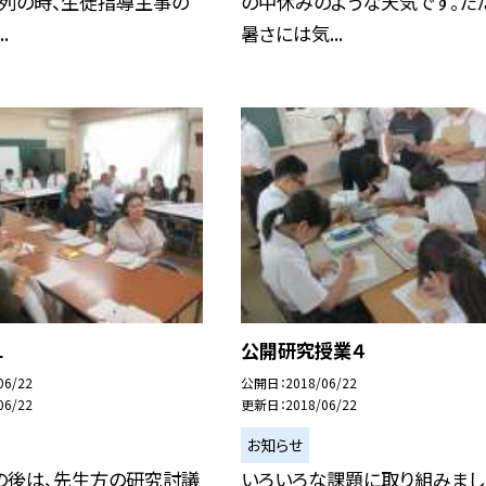
整列の時、生徒指導主事の
の中休みのような天気です。ただ
.
暑さには気...
１
公開研究授業４
06/22
公開日
2018/06/22
06/22
更新日
2018/06/22
お知らせ
の後は、先生方の研究討議
いろいろな課題に取り組みまし