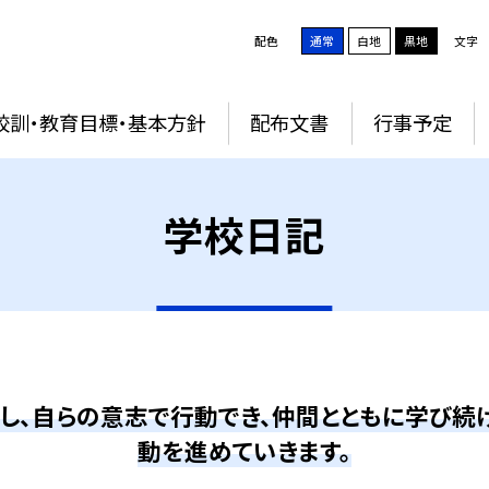
配色
通常
白地
黒地
文字
校訓・教育目標・基本方針
配布文書
行事予定
学校日記
にし、自らの意志で行動でき、仲間とともに学び
動を進めていきます。