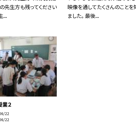
校の先生方も残ってください
映像を通してたくさんのことを
...
ました。 最後...
授業２
06/22
06/22