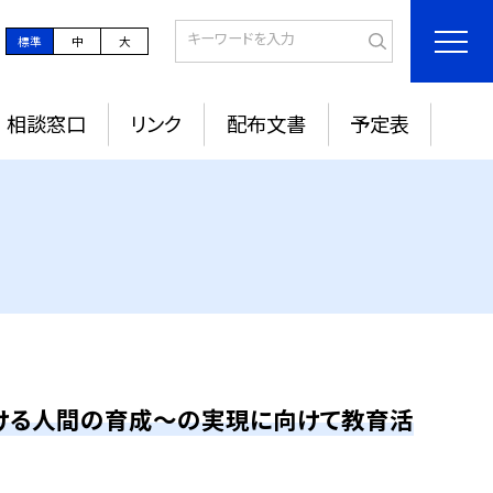
標準
中
大
相談窓口
リンク
配布文書
予定表
続ける人間の育成～の実現に向けて教育活