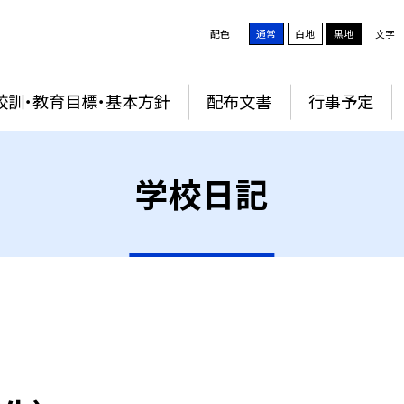
配色
通常
白地
黒地
文字
校訓・教育目標・基本方針
配布文書
行事予定
学校日記