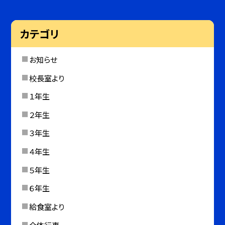
カテゴリ
お知らせ
校長室より
１年生
２年生
３年生
４年生
５年生
６年生
給食室より
全体行事