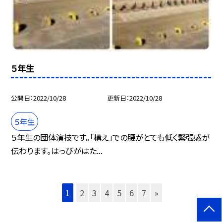
５年生
公開日
2022/10/28
更新日
2022/10/28
５年生
５年生の団体演技です。「構え」での腰がとても低く緊張感が
伝わります。はっぴがはた...
1
2
3
4
5
6
7
»