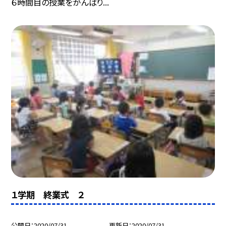
６時間目の授業をがんばり...
１学期 終業式 ２
公開日
2020/07/31
更新日
2020/07/31