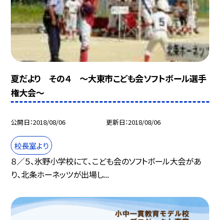
夏だより その４ 〜大東市こども会ソフトボール選手
権大会〜
公開日
2018/08/06
更新日
2018/08/06
校長室より
８／５、氷野小学校にて、こども会のソフトボール大会があ
り、北条ホーネッツが出場し...