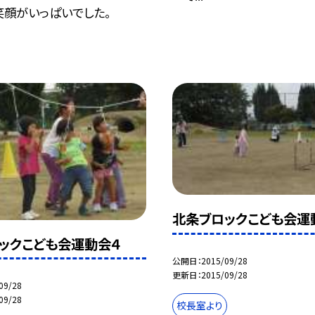
笑顔がいっぱいでした。
北条ブロックこども会運
ックこども会運動会４
公開日
2015/09/28
更新日
2015/09/28
09/28
09/28
校長室より