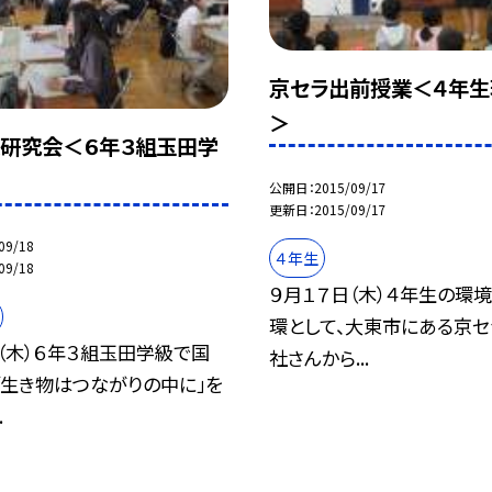
京セラ出前授業＜４年生
＞
研究会＜６年３組玉田学
公開日
2015/09/17
更新日
2015/09/17
09/18
４年生
09/18
９月１７日（木）４年生の環
環として、大東市にある京
（木）６年３組玉田学級で国
社さんから...
「生き物はつながりの中に」を
.