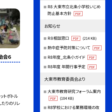
R8 大東市立北条小学校いじめ
防止基本方針
PDF
お知らせ
R８相談窓口
(214 KB)
PDF
熱中症予防対策について
PDF
動会６
R8年度_北条小ガイド
PDF
R8年度 年間行事予定
PDF
大東市教育委員会より
大東市教育研究フォーラム案内
ペットボトル
(104 KB)
PDF
したりのリレ
R8学校における業務環境の改