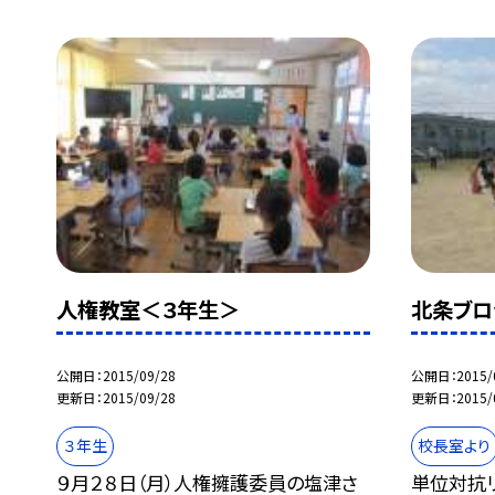
人権教室＜３年生＞
北条ブロ
公開日
2015/09/28
公開日
2015/
更新日
2015/09/28
更新日
2015/
３年生
校長室より
９月２８日（月）人権擁護委員の塩津さ
単位対抗