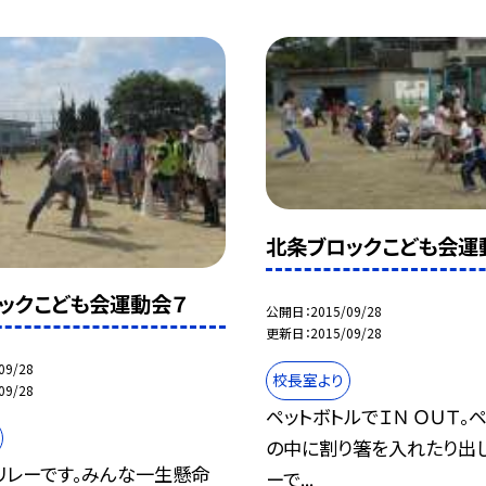
北条ブロックこども会運
ックこども会運動会７
公開日
2015/09/28
更新日
2015/09/28
09/28
校長室より
09/28
ペットボトルでＩＮ ＯＵＴ。
の中に割り箸を入れたり出
リレーです。みんな一生懸命
ーで...