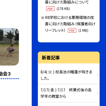
善に向けた取組みについて
(178 KB)
PDF
R8学校における業務環境の改
善に向けた取組み（保護者向け
リーフレット）
(1 MB)
PDF
新着記事
8/4( 火 ) 校長池の睡蓮が咲きま
動会３
した。
7/17( 金 ) 7/17 終業式後の各
学年の教室から