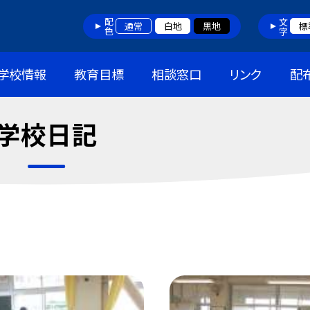
配色
文字
通常
白地
黒地
標
学校情報
教育目標
相談窓口
リンク
配
学校日記