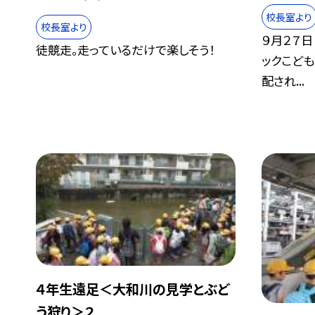
校長室より
校長室より
９月２７日
徒競走。走っているだけで楽しそう！
ックこど
配され...
４年生遠足＜大和川の見学とぶど
う狩り＞２