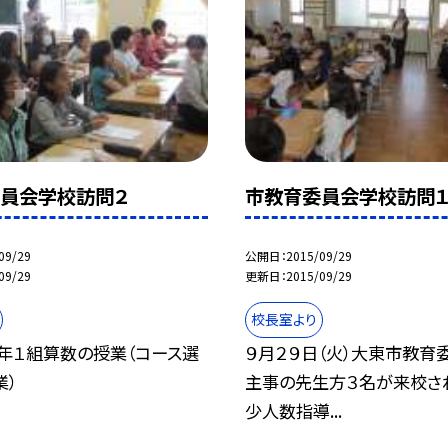
員会学校訪問２
市教育委員会学校訪問
09/29
公開日
2015/09/29
09/29
更新日
2015/09/29
校長室より
４年１組算数の授業（コース選
９月２９日（火）大東市教育
業）
主事の先生方３名が来校さ
少人数指導...