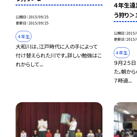
４年生遠
う狩り＞
公開日
2015/09/25
更新日
2015/09/25
公開日
2015/
４年生
更新日
2015/
大和川は、江戸時代に人の手によって
４年生
付け替えられた川です。詳しい勉強はこ
９月２５日
れからして...
た。朝から
７時過...