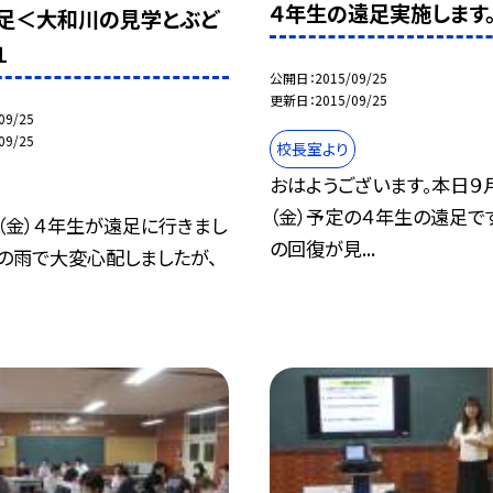
４年生の遠足実施します
足＜大和川の見学とぶど
１
公開日
2015/09/25
更新日
2015/09/25
09/25
09/25
校長室より
おはようございます。本日９
（金）予定の４年生の遠足で
（金）４年生が遠足に行きまし
の回復が見...
の雨で大変心配しましたが、