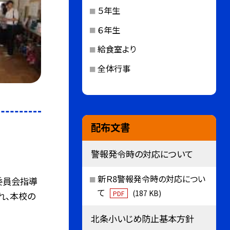
５年生
６年生
給食室より
全体行事
１
配布文書
警報発令時の対応について
新Ｒ8警報発令時の対応につい
委員会指導
て
(187 KB)
PDF
れ、本校の
北条小いじめ防止基本方針