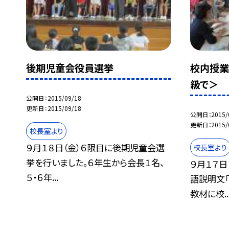
後期児童会役員選挙
校内授業
級で＞
公開日
2015/09/18
更新日
2015/09/18
公開日
2015/
更新日
2015/
校長室より
９月１８日（金）６限目に後期児童会選
校長室より
挙を行いました。６年生から会長１名、
９月１７日
５・６年...
語説明文
教材に校..