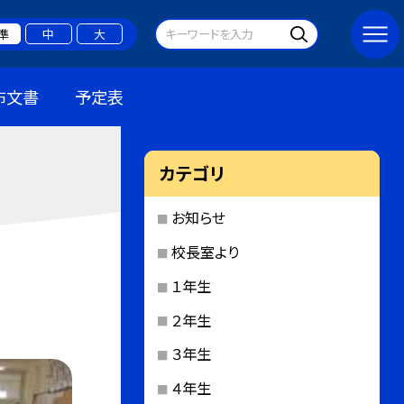
準
中
大
布文書
予定表
カテゴリ
お知らせ
校長室より
１年生
２年生
３年生
４年生