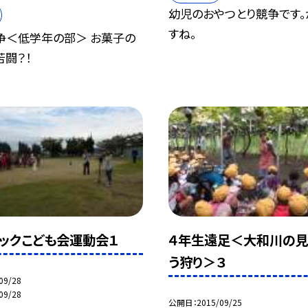
幼児のおやつとり競争です。
すね。
争＜低学年の部＞ お菓子の
闘？！
ックこども会運動会１
４年生遠足＜大和川の見
う狩り＞３
09/28
09/28
公開日
2015/09/25