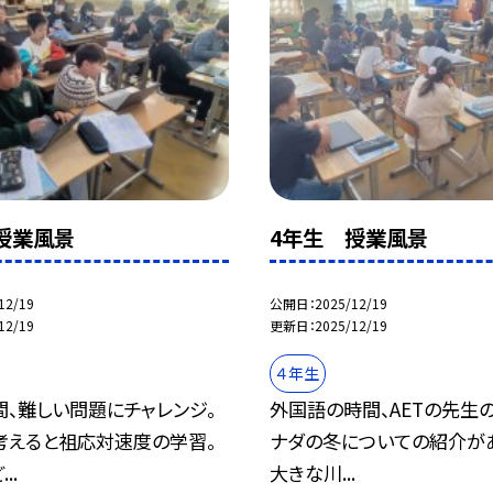
授業風景
4年生 授業風景
12/19
公開日
2025/12/19
12/19
更新日
2025/12/19
４年生
、難しい問題にチャレンジ。
外国語の時間、AETの先生
考えると祖応対速度の学習。
ナダの冬についての紹介があ
..
大きな川...