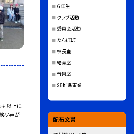
６年生
クラブ活動
委員会活動
たんぽぽ
校長室
給食室
音楽室
SE推進事業
つも以上に
で笑い声が
配布文書