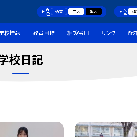
配色
文字
通常
白地
黒地
標
学校情報
教育目標
相談窓口
リンク
配
学校日記