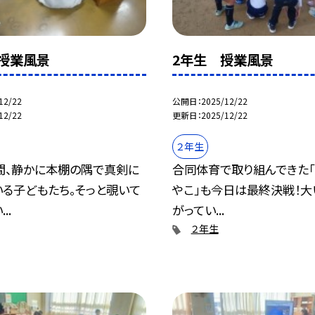
授業風景
2年生 授業風景
12/22
公開日
2025/12/22
12/22
更新日
2025/12/22
２年生
間、静かに本棚の隅で真剣に
合同体育で取り組んできた「
いる子どもたち。そっと覗いて
やこ」も今日は最終決戦！大
..
がってい...
２年生