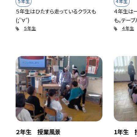
５年生
４年生
５年生はひたすら走っているクラスも
４年生は
(;'∀')
も。テーブ
５年生
４年生
２年生 授業風景
1年生 