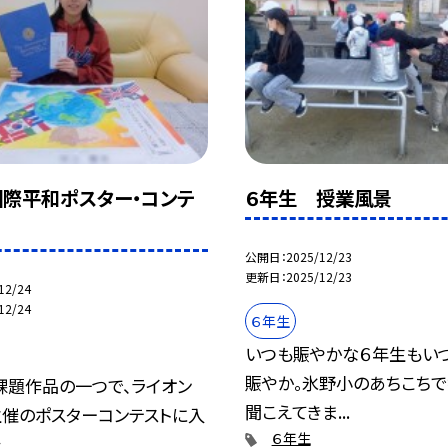
国際平和ポスター・コンテ
６年生 授業風景
公開日
2025/12/23
更新日
2025/12/23
12/24
12/24
６年生
いつも賑やかな６年生もい
賑やか。氷野小のあちこち
課題作品の一つで、ライオン
聞こえてきま...
主催のポスターコンテストに入
６年生
..