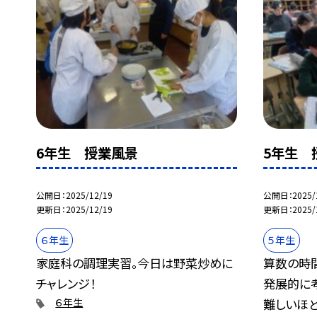
6年生 授業風景
5年生 
公開日
2025/12/19
公開日
2025/
更新日
2025/12/19
更新日
2025/
６年生
５年生
家庭科の調理実習。今日は野菜炒めに
算数の時間
チャレンジ！
発展的に
難しいほど.
６年生