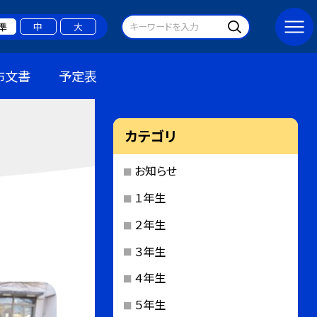
準
中
大
布文書
予定表
カテゴリ
お知らせ
１年生
２年生
３年生
４年生
５年生