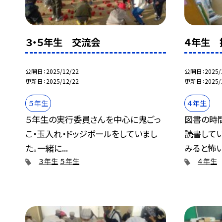
３・５年生 交流会
４年生 
公開日
2025/12/22
公開日
2025/
更新日
2025/12/22
更新日
2025/
５年生
４年生
５年生の実行委員さんを中心に鬼ごっ
図書の時
こ・玉入れ・ドッジボールをしていまし
読書して
た。一緒に...
みると怖い.
３年生
５年生
４年生