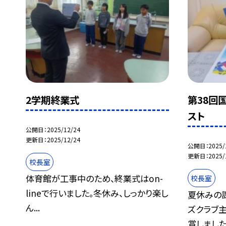
2学期終業式
第38回
スト
公開日
2025/12/24
更新日
2025/12/24
公開日
2025/
更新日
2025/
校長室
体育館が工事中のため、終業式はon-
校長室
lineで行いました。冬休み、しっかり楽し
夏休みの
ん...
ズクラブ
賞しました.