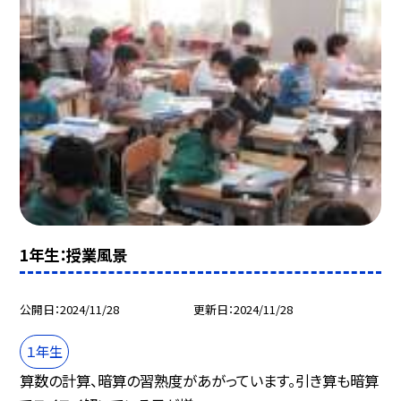
1年生：授業風景
公開日
2024/11/28
更新日
2024/11/28
１年生
算数の計算、暗算の習熟度があがっています。引き算も暗算