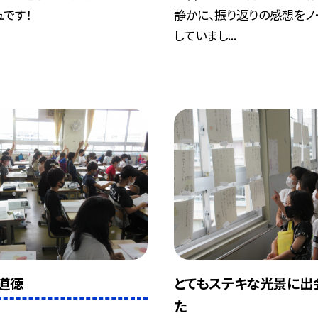
ュです！
静かに、振り返りの感想をノ
していまし...
道徳
とてもステキな光景に出
た