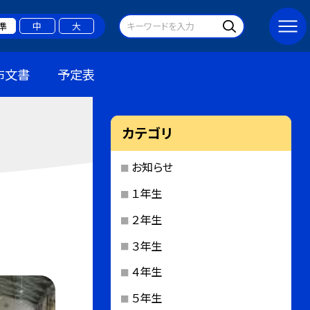
準
中
大
布文書
予定表
カテゴリ
お知らせ
１年生
２年生
３年生
４年生
５年生