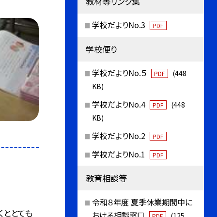
教材等リンク集
学校だよりNo.3
PDF
学校便り
学校だよりNo.５
(448
PDF
KB)
学校だよりNo.4
(448
PDF
KB)
学校だよりNo.2
PDF
学校だよりNo.1
PDF
教育相談等
令和８年度 夏季休業期間中に
くととても
おける相談窓口
(125
PDF