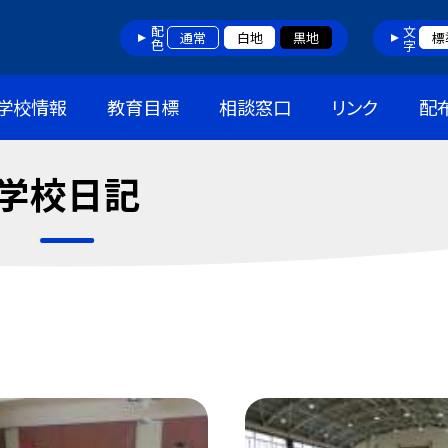
配色
文字
通常
白地
黒地
標
学校情報
教育目標
相談窓口
リンク
配
学校日記