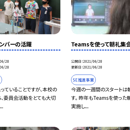
ンバーの活躍
Teamsを使って朝礼集
06/28
公開日
2021/06/28
06/28
更新日
2021/06/28
動
SE推進事業
っていることですが、本校の
今週の一週間のスタートは
ち、委員会活動をとても大切
す。 昨年もTeamsを使っ
..
実施し...