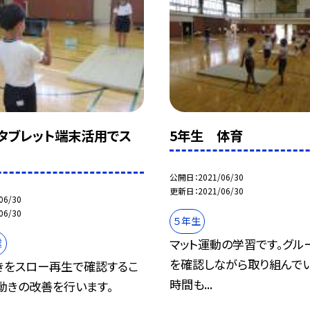
タブレット端末活用でス
5年生 体育
公開日
2021/06/30
更新日
2021/06/30
06/30
06/30
５年生
マット運動の学習です。グル
業
を確認しながら取り組んでい
きをスロー再生で確認するこ
時間も...
動きの改善を行います。