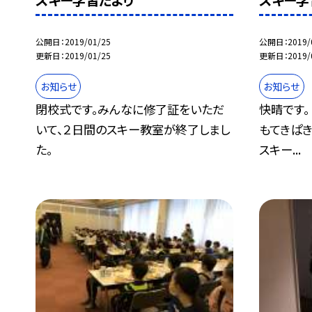
スキー学習だより
スキー学
公開日
2019/01/25
公開日
2019/
更新日
2019/01/25
更新日
2019/
お知らせ
お知らせ
閉校式です。みんなに修了証をいただ
快晴です
いて、２日間のスキー教室が終了しまし
もてきぱき
た。
スキー...