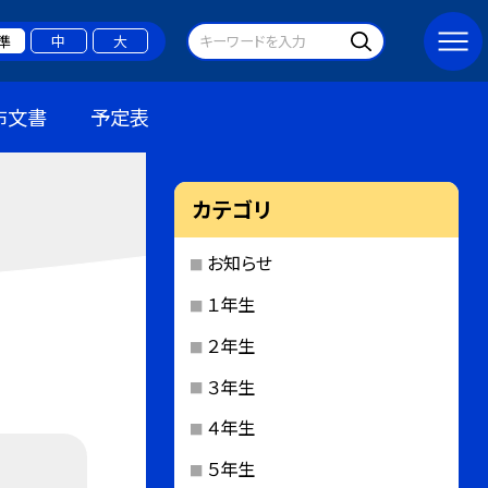
準
中
大
布文書
予定表
カテゴリ
お知らせ
１年生
２年生
３年生
４年生
５年生