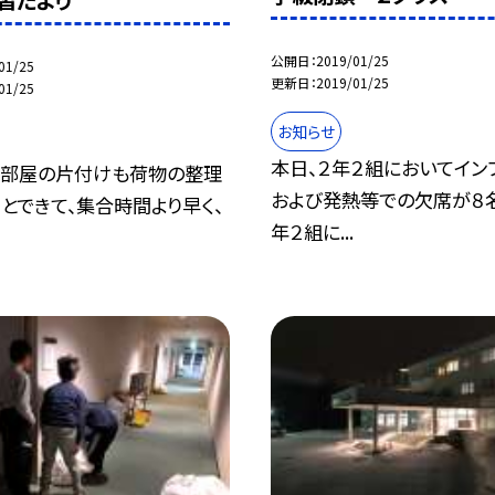
習だより
公開日
2019/01/25
01/25
更新日
2019/01/25
01/25
お知らせ
本日、２年２組においてイン
。 部屋の片付けも荷物の整理
および発熱等での欠席が８名
とできて、集合時間より早く、
年２組に...