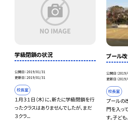
学級閉鎖の状況
プール改
公開日
2019/01/31
公開日
2019/
更新日
2019/01/31
更新日
2019/
校長室
校長室
１月３１日（木）に、新たに学級閉鎖を行
プールの
ったクラスはありませんでしたが、まだ
門を入っ
３クラ...
す。子ども..