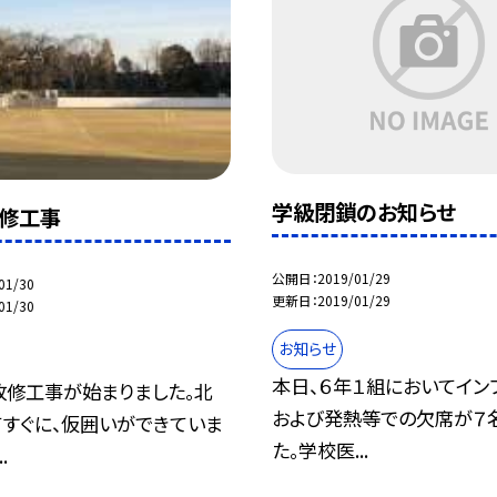
学級閉鎖のお知らせ
修工事
公開日
2019/01/29
01/30
更新日
2019/01/29
01/30
お知らせ
本日、６年１組においてイン
改修工事が始まりました。北
および発熱等での欠席が７
てすぐに、仮囲いができていま
た。学校医...
.