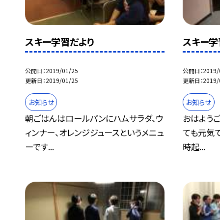
スキー学習だより
スキー学
公開日
2019/01/25
公開日
2019/
更新日
2019/01/25
更新日
2019/
お知らせ
お知らせ
朝ごはんはロールパンにハムサラダ、ウ
おはようご
ィンナー、オレンジジュースというメニュ
ても元気で
ーです...
時起...