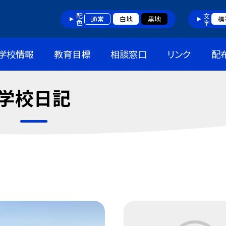
配色
文字
通常
白地
黒地
標
学校情報
教育目標
相談窓口
リンク
配
学校日記