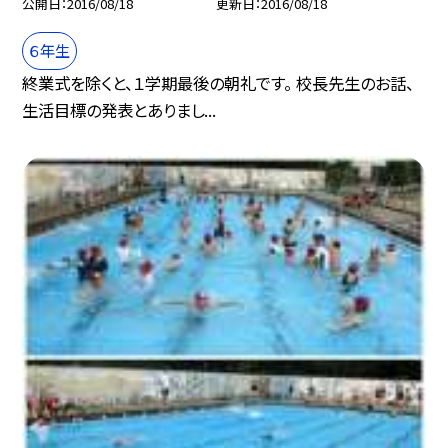
公開日
2016/08/18
更新日
2016/08/18
６年生
終業式を除くと、１学期最後の朝礼です。 校長先生のお話、
生活目標の発表とありまし...