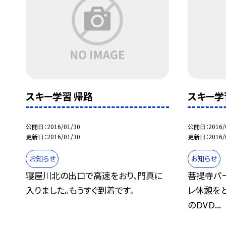
スキー学習 帰路
スキー学
公開日
2016/01/30
公開日
2016/
更新日
2016/01/30
更新日
2016/
お知らせ
お知らせ
寝屋川北の出口で高速をおり、門真に
菩提寺パ
入りました。もうすぐ到着です。
レ休憩を
のＤVＤ...