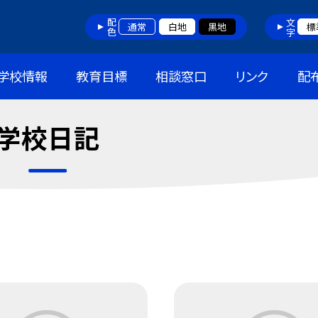
配色
文字
通常
白地
黒地
標
学校情報
教育目標
相談窓口
リンク
配
学校日記