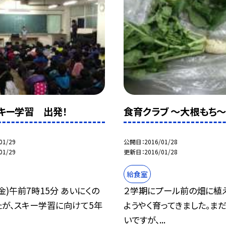
キー学習 出発！
食育クラブ 〜大根もち〜
01/29
公開日
2016/01/28
01/29
更新日
2016/01/28
給食室
(金)午前7時15分 あいにくの
２学期にプール前の畑に植
たが、スキー学習に向けて5年
ようやく育ってきました。ま
いですが、...