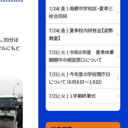
7/24( 金 ) 南郷中学校区・夏季三
校合同研
7/24( 金 ) 夏季校内研修会【姿勢
教室】
、30分ほ
テルにもど
7/21( 火 ) 令和８年度 夏季休業
期間中の相談窓口について
7/21( 火 ) 今年度の学校閉庁日
について（８月６日～１８日）
7/21( 火 ) １学期終業式