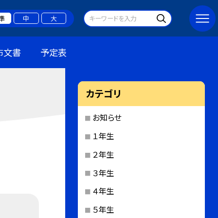
準
中
大
布文書
予定表
カテゴリ
お知らせ
１年生
２年生
３年生
４年生
５年生