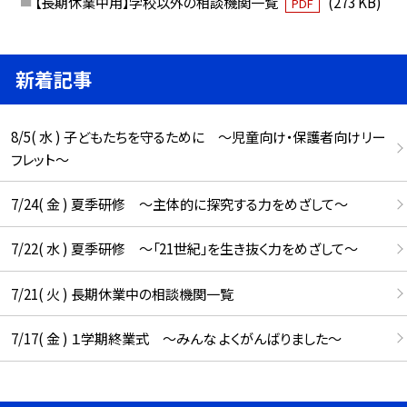
【長期休業中用】学校以外の相談機関一覧
(273 KB)
PDF
新着記事
8/5( 水 ) 子どもたちを守るために ～児童向け・保護者向けリー
フレット～
7/24( 金 ) 夏季研修 ～主体的に探究する力をめざして～
7/22( 水 ) 夏季研修 ～「21世紀」を生き抜く力をめざして～
7/21( 火 ) 長期休業中の相談機関一覧
7/17( 金 ) １学期終業式 ～みんな よくがんばりました～