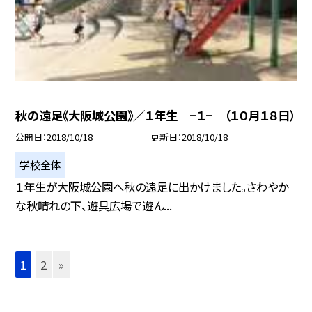
秋の遠足《大阪城公園》／１年生 −１− （１０月１８日）
公開日
2018/10/18
更新日
2018/10/18
学校全体
１年生が大阪城公園へ秋の遠足に出かけました。さわやか
な秋晴れの下、遊具広場で遊ん...
1
2
»