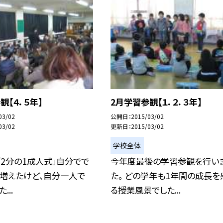
観【４．５年】
2月学習参観【１．２．３年】
03/02
公開日
2015/03/02
03/02
更新日
2015/03/02
学校全体
「2分の1成人式」自分でで
今年度最後の学習参観を行い
が増えたけど、自分一人で
た。 どの学年も1年間の成長を
...
る授業風景でした...