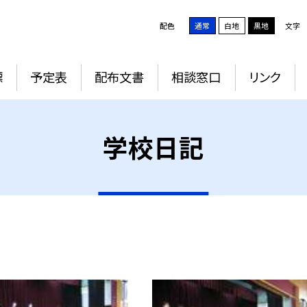
配色
通常
白地
黒地
文字
標
予定表
配布文書
相談窓口
リンク
学校日記