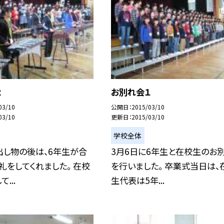
２
お別れ会１
03/10
公開日
2015/03/10
03/10
更新日
2015/03/10
学校全体
出し物の後は、6年生が合
3月6日に6年生と在校生のお
礼をしてくれました。 在校
を行いました。 卒業式当日は、
...
生代表は5年...