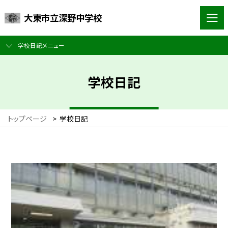
大東市立深野中学校
学校日記メニュー
学校日記
トップページ
>
学校日記