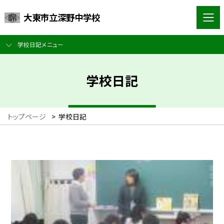
大東市立深野中学校
学校日記メニュー
学校日記
トップページ
>
学校日記