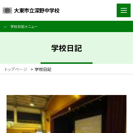
大東市立深野中学校
学校日記メニュー
学校日記
トップページ
>
学校日記