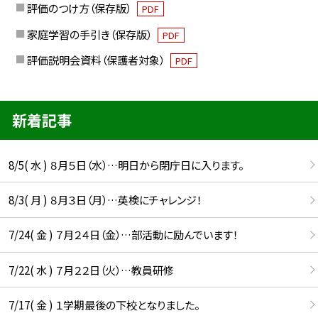
評価のつけ方（保存版）
PDF
家庭学習の手引き（保存版）
PDF
評価説明会資料（保護者対象）
PDF
新着記事
8/5( 水 ) ８月５日（水）…明日から閉庁日に入ります。
8/3( 月 ) ８月３日（月）…英検にチャレンジ！
7/24( 金 ) ７月２４日（金）…部活動に励んでいます！
7/22( 水 ) ７月２２日（火）…教員研修
7/17( 金 ) １学期最後の下校となりました。