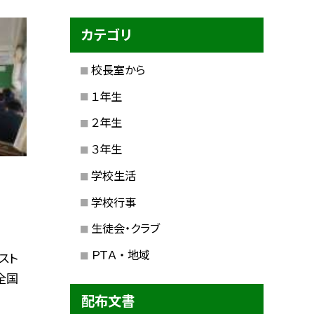
カテゴリ
校長室から
１年生
２年生
３年生
学校生活
学校行事
生徒会・クラブ
ＰＴＡ ・ 地域
スト
全国
配布文書