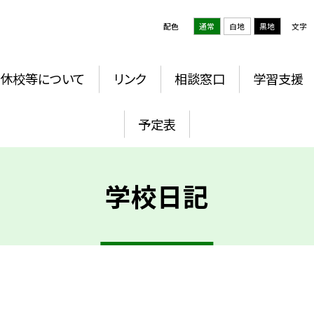
配色
通常
白地
黒地
文字
休校等について
リンク
相談窓口
学習支援
予定表
学校日記