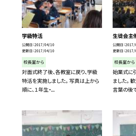
学級特活
生徒会主
公開日
2017/04/10
公開日
2017/
更新日
2017/04/10
更新日
2017/
校長室から
校長室から
対面式終了後、各教室に戻り、学級
始業式に
特活を実施しました。 写真は上から
ました。 
順に、１年生・...
言葉の後で、