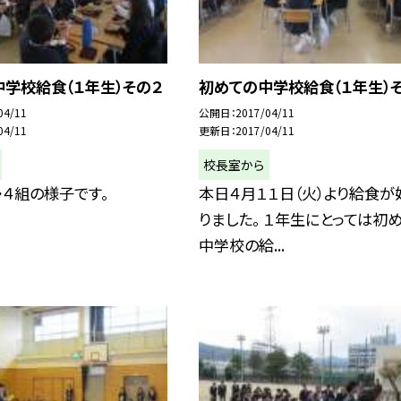
学校給食（１年生）その２
初めての中学校給食（１年生）
04/11
公開日
2017/04/11
04/11
更新日
2017/04/11
校長室から
・４組の様子です。
本日４月１１日（火）より給食が
りました。 １年生にとっては初
中学校の給...