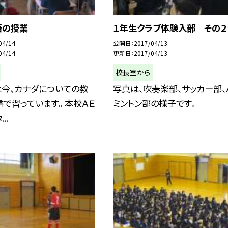
語の授業
１年生クラブ体験入部 その２
04/14
公開日
2017/04/13
04/14
更新日
2017/04/13
校長室から
は今、カナダについての教
写真は、吹奏楽部、サッカー部、
で習っています。 本校ＡＥ
ミントン部の様子です。
..