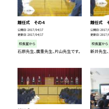
離任式 その４
離任式 
公開日
2017/04/17
公開日
2017/
更新日
2017/04/17
更新日
2017/
校長室から
校長室から
石原先生、廣重先生、片山先生です。
新井先生、