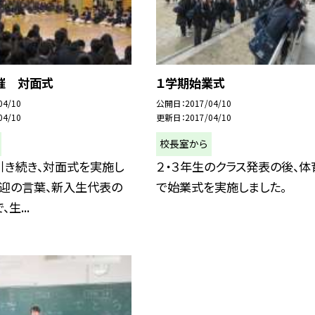
催 対面式
１学期始業式
04/10
公開日
2017/04/10
04/10
更新日
2017/04/10
校長室から
引き続き、対面式を実施し
２・３年生のクラス発表の後、体
歓迎の言葉、新入生代表の
で始業式を実施しました。
生...