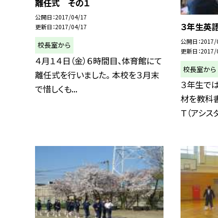
離任式 その１
公開日
2017/04/17
３年生英
更新日
2017/04/17
公開日
2017/
校長室から
更新日
2017/
４月１４日（金）６時間目、体育館にて
校長室から
離任式を行いました。 本校を３月末
３年生で
で惜しくも...
材を教科書
Ｔ（アシスタ.