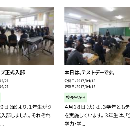
ラブ正式入部
本日は、テストデーです。
04/21
公開日
2017/04/18
04/21
更新日
2017/04/18
校長室から
９日（金）より、１年生がク
４月１８日（火）は、３学年ともテ
入部しました。 それぞれ
を実施しています。 ３年生は、「
..
学力・学...