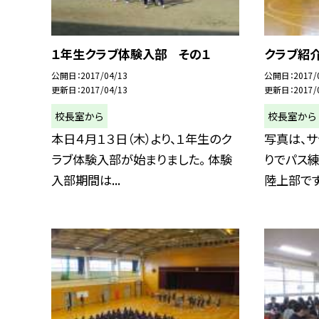
１年生クラブ体験入部 その１
クラブ紹
公開日
2017/04/13
公開日
2017/
更新日
2017/04/13
更新日
2017/
校長室から
校長室から
本日４月１３日（木）より、１年生のク
写真は、サ
ラブ体験入部が始まりました。 体験
りでパス練
入部期間は...
陸上部です.