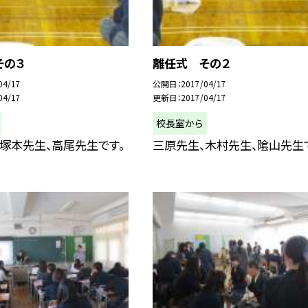
その３
離任式 その２
04/17
公開日
2017/04/17
04/17
更新日
2017/04/17
校長室から
塚本先生、高尾先生です。
三原先生、木村先生、隂山先生