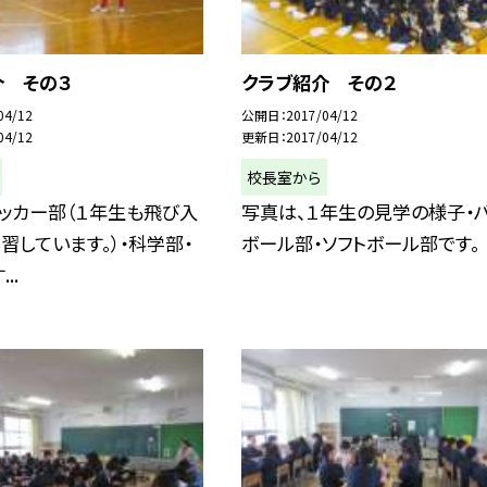
介 その３
クラブ紹介 その２
04/12
公開日
2017/04/12
04/12
更新日
2017/04/12
校長室から
ッカー部（１年生も飛び入
写真は、１年生の見学の様子・
習しています。）・科学部・
ボール部・ソフトボール部です。
..