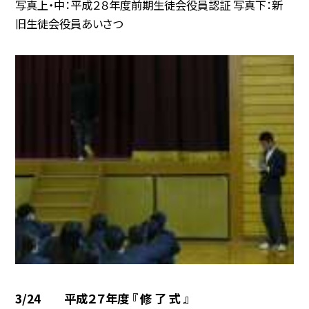
写真上・中：平成２８年度前期生徒会役員認証 写真下：新
旧生徒会役員あいさつ
3/24 平成２７年度 『 修 了 式 』