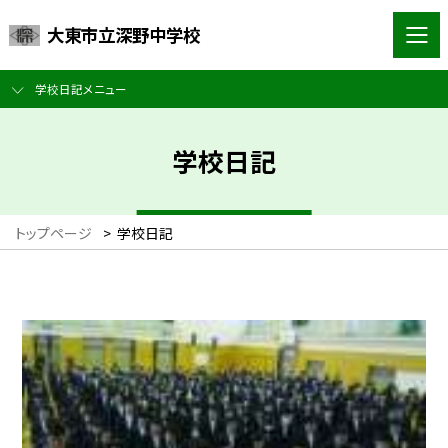
大東市立深野中学校
学校日記メニュー
学校日記
トップページ
>
学校日記