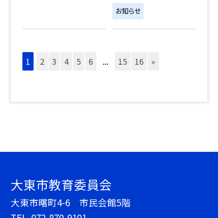
お知らせ
1
2
3
4
5
6
...
15
16
»
大東市教育委員会
大東市曙町4-6 市民会館5階
TEL.
072-870-9101