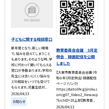
子どもに関する相談窓口
新年度となり、新しい環境
教育委員会会議 3月定
で、悩みを抱えてしまうこと
例会 録画配信を公開
もあります。そのような時、学
しました
校に代わって聞いてもらえる
窓口が多数あります。学校の
【大東市教育委員会会議（令
先生には言いにくい悩みな
和８年3月定例会）録画配信
どの相談をいつでも受けて
ページ（リンク）
もらえます。児童生徒対...
https://daitolife.gijiroku.c
2026/04/23
om/g07_Video2_View.asp
?SrchID=20上部【教育委...
お知らせ
2026/04/13