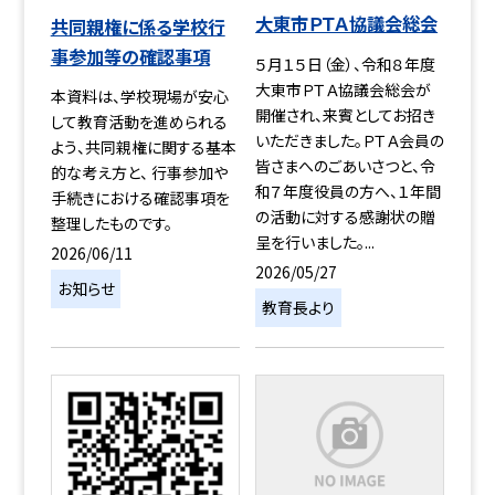
大東市ＰＴＡ協議会総会
共同親権に係る学校行
事参加等の確認事項
５月１５日（金）、令和８年度
大東市ＰＴＡ協議会総会が
本資料は、学校現場が安心
開催され、来賓としてお招き
して教育活動を進められる
いただきました。ＰＴＡ会員の
よう、共同親権に関する基本
皆さまへのごあいさつと、令
的な考え方と、 行事参加や
和７年度役員の方へ、１年間
手続きにおける確認事項を
の活動に対する感謝状の贈
整理したものです。
呈を行いました。...
2026/06/11
2026/05/27
お知らせ
教育長より