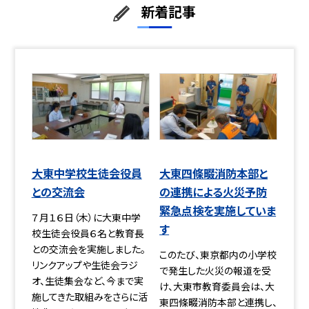
新着記事
大東中学校生徒会役員
大東四條畷消防本部と
との交流会
の連携による火災予防
緊急点検を実施していま
７月１６日（木）に大東中学
す
校生徒会役員６名と教育長
との交流会を実施しました。
このたび、東京都内の小学校
リンクアップや生徒会ラジ
で発生した火災の報道を受
オ、生徒集会など、今まで実
け、大東市教育委員会は、大
施してきた取組みをさらに活
東四條畷消防本部と連携し、