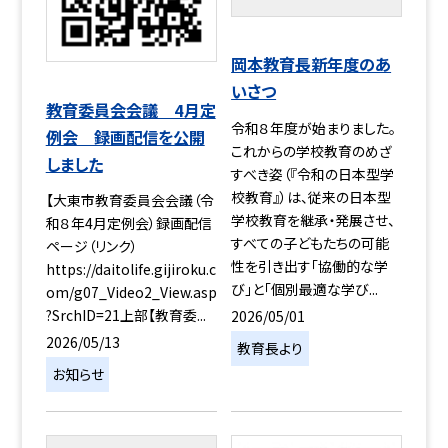
岡本教育長新年度のあ
いさつ
教育委員会会議 4月定
令和８年度が始まりました。
例会 録画配信を公開
これからの学校教育のめざ
しました
すべき姿（『令和の日本型学
校教育』）は、従来の日本型
【大東市教育委員会会議（令
学校教育を継承・発展させ、
和８年4月定例会）録画配信
すべての子どもたちの可能
ページ（リンク）
性を引き出す「協働的な学
https://daitolife.gijiroku.c
び」と「個別最適な学び...
om/g07_Video2_View.asp
?SrchID=21上部【教育委...
2026/05/01
2026/05/13
教育長より
お知らせ