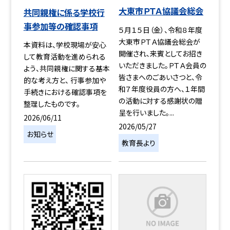
大東市ＰＴＡ協議会総会
共同親権に係る学校行
事参加等の確認事項
５月１５日（金）、令和８年度
大東市ＰＴＡ協議会総会が
本資料は、学校現場が安心
開催され、来賓としてお招き
して教育活動を進められる
いただきました。ＰＴＡ会員の
よう、共同親権に関する基本
皆さまへのごあいさつと、令
的な考え方と、 行事参加や
和７年度役員の方へ、１年間
手続きにおける確認事項を
の活動に対する感謝状の贈
整理したものです。
呈を行いました。...
2026/06/11
2026/05/27
お知らせ
教育長より