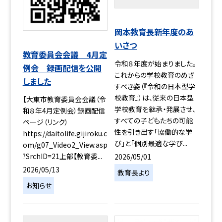
岡本教育長新年度のあ
いさつ
教育委員会会議 4月定
令和８年度が始まりました。
例会 録画配信を公開
これからの学校教育のめざ
しました
すべき姿（『令和の日本型学
校教育』）は、従来の日本型
【大東市教育委員会会議（令
学校教育を継承・発展させ、
和８年4月定例会）録画配信
すべての子どもたちの可能
ページ（リンク）
性を引き出す「協働的な学
https://daitolife.gijiroku.c
び」と「個別最適な学び...
om/g07_Video2_View.asp
?SrchID=21上部【教育委...
2026/05/01
2026/05/13
教育長より
お知らせ