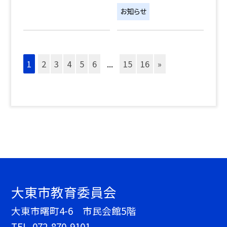
お知らせ
1
2
3
4
5
6
...
15
16
»
大東市教育委員会
大東市曙町4-6 市民会館5階
TEL.
072-870-9101