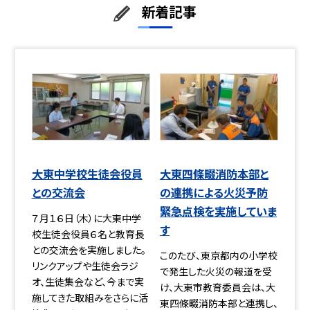
新着記事
大東中学校生徒会役員
大東四條畷消防本部と
との交流会
の連携による火災予防
緊急点検を実施していま
７月１６日（木）に大東中学
す
校生徒会役員６名と教育長
との交流会を実施しました。
このたび、東京都内の小学校
リンクアップや生徒会ラジ
で発生した火災の報道を受
オ、生徒集会など、今まで実
け、大東市教育委員会は、大
施してきた取組みをさらに活
東四條畷消防本部と連携し、