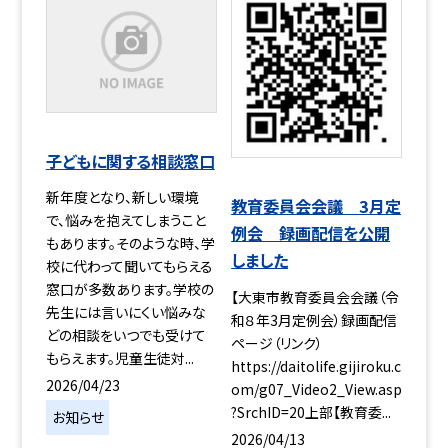
子どもに関する相談窓口
新年度となり、新しい環境
教育委員会会議 3月定
で、悩みを抱えてしまうこと
例会 録画配信を公開
もあります。そのような時、学
しました
校に代わって聞いてもらえる
窓口が多数あります。学校の
【大東市教育委員会会議（令
先生には言いにくい悩みな
和８年3月定例会）録画配信
どの相談をいつでも受けて
ページ（リンク）
もらえます。児童生徒対...
https://daitolife.gijiroku.c
2026/04/23
om/g07_Video2_View.asp
?SrchID=20上部【教育委...
お知らせ
2026/04/13