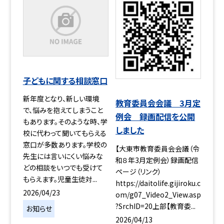
子どもに関する相談窓口
新年度となり、新しい環境
教育委員会会議 3月定
で、悩みを抱えてしまうこと
例会 録画配信を公開
もあります。そのような時、学
しました
校に代わって聞いてもらえる
窓口が多数あります。学校の
【大東市教育委員会会議（令
先生には言いにくい悩みな
和８年3月定例会）録画配信
どの相談をいつでも受けて
ページ（リンク）
もらえます。児童生徒対...
https://daitolife.gijiroku.c
2026/04/23
om/g07_Video2_View.asp
?SrchID=20上部【教育委...
お知らせ
2026/04/13