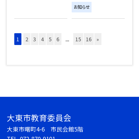
お知らせ
1
2
3
4
5
6
...
15
16
»
大東市教育委員会
大東市曙町4-6 市民会館5階
TEL.
072-870-9101