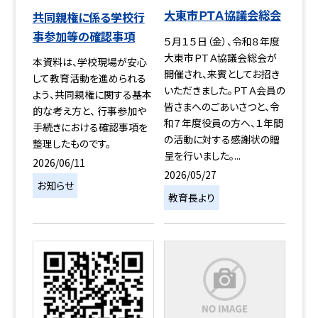
大東市ＰＴＡ協議会総会
共同親権に係る学校行
事参加等の確認事項
５月１５日（金）、令和８年度
大東市ＰＴＡ協議会総会が
本資料は、学校現場が安心
開催され、来賓としてお招き
して教育活動を進められる
いただきました。ＰＴＡ会員の
よう、共同親権に関する基本
皆さまへのごあいさつと、令
的な考え方と、 行事参加や
和７年度役員の方へ、１年間
手続きにおける確認事項を
の活動に対する感謝状の贈
整理したものです。
呈を行いました。...
2026/06/11
2026/05/27
お知らせ
教育長より