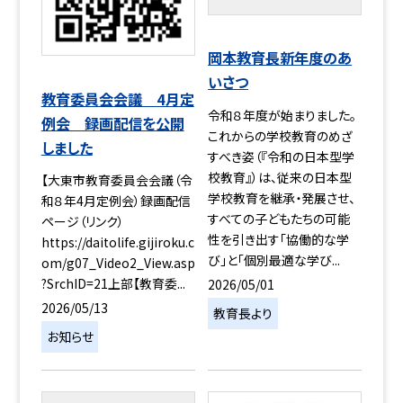
岡本教育長新年度のあ
いさつ
教育委員会会議 4月定
令和８年度が始まりました。
例会 録画配信を公開
これからの学校教育のめざ
しました
すべき姿（『令和の日本型学
校教育』）は、従来の日本型
【大東市教育委員会会議（令
学校教育を継承・発展させ、
和８年4月定例会）録画配信
すべての子どもたちの可能
ページ（リンク）
性を引き出す「協働的な学
https://daitolife.gijiroku.c
び」と「個別最適な学び...
om/g07_Video2_View.asp
?SrchID=21上部【教育委...
2026/05/01
2026/05/13
教育長より
お知らせ